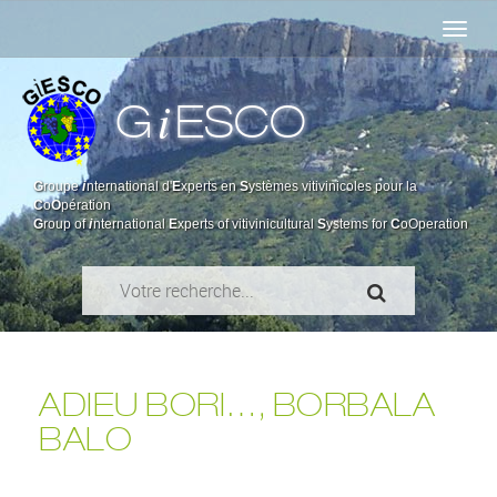
i
G
ESCO
G
roupe
i
nternational d'
E
xperts en
S
ystèmes vitivinicoles pour la
C
o
O
pération
G
roup of
i
nternational
E
xperts of vitivinicultural
S
ystems for
C
oOperation
ADIEU BORI…, BORBALA
BALO