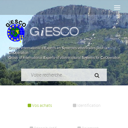
i
G
ESCO
G
roupe
i
nternational d'
E
xperts en
S
ystèmes vitivinicoles pour la
C
o
O
pération
G
roup of
i
nternational
E
xperts of vitivinicultural
S
ystems for
C
oOperation
Vos achats
Identification