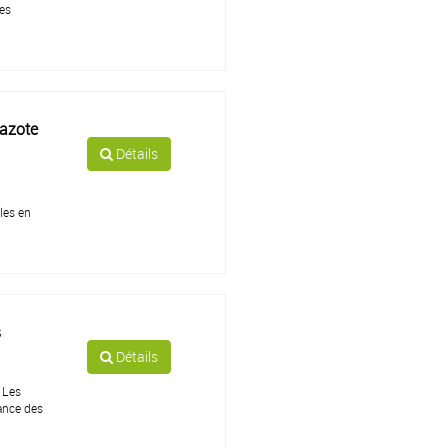
res
 azote
Détails
oles en
s
Détails
 Les
sance des