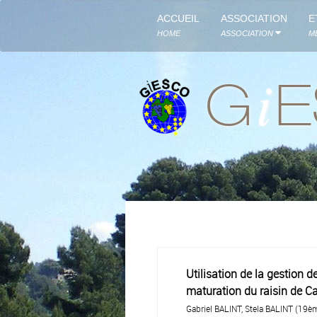
ACCUEIL
ASSOCIATION
E
HOME
ASSOCIATION
M
i
G
Utilisation de la gestion 
maturation du raisin de C
Gabriel BALINT, Stela BALINT (19è