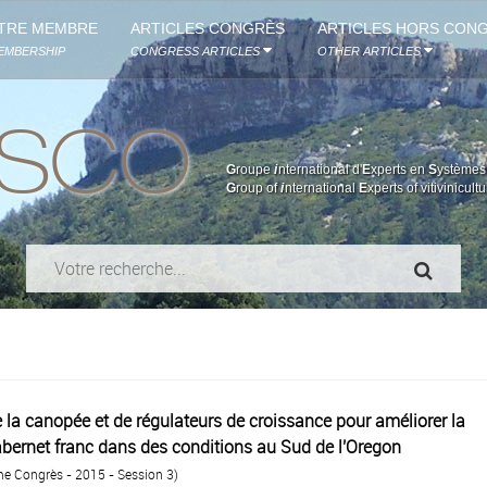
TRE MEMBRE
ARTICLES CONGRÈS
ARTICLES HORS CON
EMBERSHIP
CONGRESS ARTICLES
OTHER ARTICLES
ESCO
G
roupe
i
nternational d'
E
xperts en
S
ystèmes 
G
roup of
i
nternational
E
xperts of vitivinicult
de la canopée et de régulateurs de croissance pour améliorer la
abernet franc dans des conditions au Sud de l'Oregon
me Congrès - 2015 - Session 3)