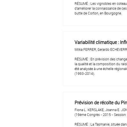
RÉSUMÉ : Les vignobles en coteau s
d'améliorer la connaissance de ces
butte de Corton, en Bourgogne.
Variabilité climatique : In
Milka FERRER, Gerardo ECHEVERR
RÉSUMÉ : En prévision des changeme
la qualité et la composition du rais
été analysée à une échelle régiona
(1993-2014).
Prévision de récolte du Pin
Fiona L. KERSLAKE, Joanna E. JO
(19ème Congrès - 2015 - Session 
RÉSUMÉ : La Tasmanie, située dans l