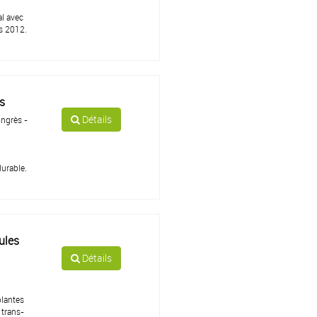
al avec
is 2012.
s
Détails
ngrès -
durable.
ules
Détails
plantes
 trans-