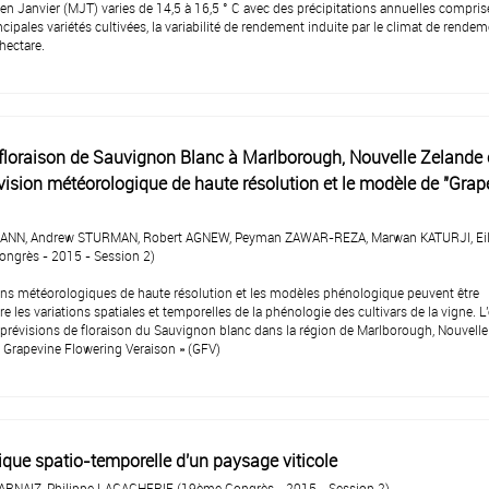
 Janvier (MJT) varies de 14,5 à 16,5 ° C avec des précipitations annuelles compris
pales variétés cultivées, la variabilité de rendement induite par le climat de rende
 hectare.
floraison de Sauvignon Blanc à Marlborough, Nouvelle Zelande
vision météorologique de haute résolution et le modèle de "Grap
ANN, Andrew STURMAN, Robert AGNEW, Peyman ZAWAR-REZA, Marwan KATURJI, Ei
grès - 2015 - Session 2)
ns météorologiques de haute résolution et les modèles phénologique peuvent être
es variations spatiales et temporelles de la phénologie des cultivars de la vigne. L'
 prévisions de floraison du Sauvignon blanc dans la région de Marlborough, Nouvelle
 « Grapevine Flowering Veraison » (GFV)
que spatio-temporelle d'un paysage viticole
ARNAIZ, Philippe LAGACHERIE (19ème Congrès - 2015 - Session 2)