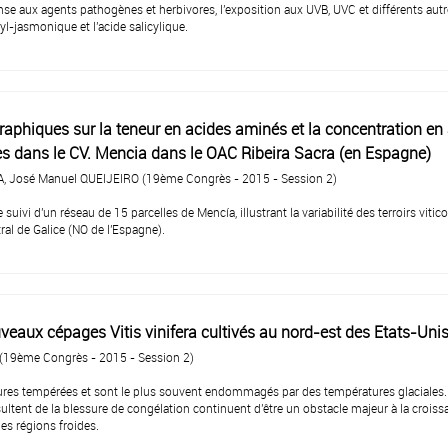
nse aux agents pathogènes et herbivores, l'exposition aux UVB, UVC et différents aut
yl-jasmonique et l'acide salicylique.
raphiques sur la teneur en acides aminés et la concentration en
res dans le CV. Mencia dans le OAC Ribeira Sacra (en Espagne)
, José Manuel QUEIJEIRO (19ème Congrès - 2015 - Session 2)
uivi d'un réseau de 15 parcelles de Mencía, illustrant la variabilité des terroirs vitic
tral de Galice (NO de l'Espagne).
veaux cépages Vitis vinifera cultivés au nord-est des Etats-Uni
(19ème Congrès - 2015 - Session 2)
tures tempérées et sont le plus souvent endommagés par des températures glaciales.
ltent de la blessure de congélation continuent d'être un obstacle majeur à la crois
les régions froides.