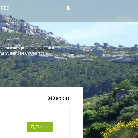
GRÈS
vitivinicoles pour la
C
o
O
pération
ural
S
ystems for
C
oOperation
848
articles
Détails