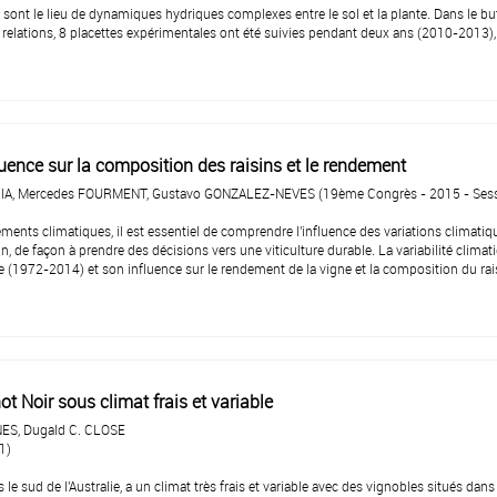
ont le lieu de dynamiques hydriques complexes entre le sol et la plante. Dans le bu
 relations, 8 placettes expérimentales ont été suivies pendant deux ans (2010-2013), 
fluence sur la composition des raisins et le rendement
IA, Mercedes FOURMENT, Gustavo GONZALEZ-NEVES (19ème Congrès - 2015 - Sess
nts climatiques, il est essentiel de comprendre l'influence des variations climatiq
in, de façon à prendre des décisions vers une viticulture durable. La variabilité climat
le (1972-2014) et son influence sur le rendement de la vigne et la composition du rai
ot Noir sous climat frais et variable
NES, Dugald C. CLOSE
1)
e sud de l'Australie, a un climat très frais et variable avec des vignobles situés dans