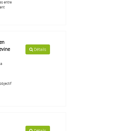
es entre
ment
 en
evine
Détails
la
objectif
Détails