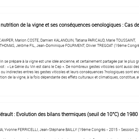
nutrition de la vigne et ses conséquences oenologiques : Cas d
 CAMPER, Marion COSTE, Damien KALANQUIN, Tatiana PARICAUD, Marie TOUSSAINT,
THOMAS, Jérôme FIL, Jean-Dominique FOURMENT, Olivier TREGOAT (19ème Congrè
in se prépare à la vigne est une idée ancienne, et certainement partagée par le plus 
t : « Le Génie du Vin est dans le Cep ». De nombreux gestes viticoles sont aussi de
s ou indirectes entres les gestes viticoles et leurs conséquences ?nologiques sont en
ition de la vigne, à la fois dépendante des effets culturaux et climatiques, constitue, a
Hérault : Evolution des bilans thermiques (seuil de 10°C) de 1980
NA, Yvonne FERRICELLI, Jean-Stéphane BAILLY (19ème Congrès - 2015 - Session 2)