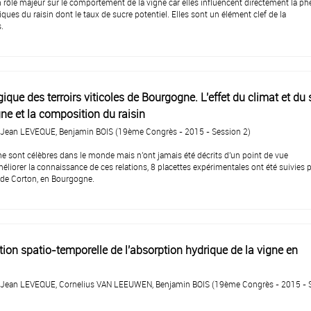
rôle majeur sur le comportement de la vigne car elles influencent directement la ph
tiques du raisin dont le taux de sucre potentiel. Elles sont un élément clef de la
s.
que des terroirs viticoles de Bourgogne. L'effet du climat et du 
gne et la composition du raisin
 Jean LEVEQUE, Benjamin BOIS (19ème Congrès - 2015 - Session 2)
e sont célèbres dans le monde mais n'ont jamais été décrits d'un point de vue
éliorer la connaissance de ces relations, 8 placettes expérimentales ont été suivies
 de Corton, en Bourgogne.
ation spatio-temporelle de l'absorption hydrique de la vigne en
, Jean LEVEQUE, Cornelius VAN LEEUWEN, Benjamin BOIS (19ème Congrès - 2015 - 