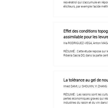
resvératrol qui s'accumule en répo
éliciteurs, par exemple l'acide méth
Effet des conditions topog
assimilable pour les levu
Iria RODRIGUEZ-VEGA, Anton MASA
RÉSUMÉ : Cette étude repose sur le s
Ribeira Sacra DO, dans la parte cen
La tolérance au gel de nou
Imed DAMI, Li SHOUXIN, Yi ZHANG 
RÉSUMÉ : Les raisins sont les cul
pertes économiques graves qui résu
industries du raisin et du vin dans 