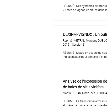
RÉSUMÉ : Des systèmes de production
26 stes de vignobles situés dans la
DEXIPM-VIGNE© : Un outil d
Raphaël METRAL, Morgane DUBUC, 
2015 - Session 3)
RÉSUMÉ : Mettre en oeuvre de nouve
indispensable pour concevoir et dé
Analyse de l'expression de
de baies de Vitis vinifera 
Martin DURAN, Maria Ines DE ROSA
RÉSUMÉ : Le trans-resvératrol est
et présentant une large gamme d'ef