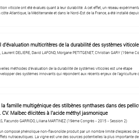
 viticole ont été évalués quant à leur durabilité. A cet effet, un réseau expériment
 côte Atlantique, la Méditerranée et dans le Nord-Est de la France, a été installé depu
'évaluation multicritères de la durabilité des systèmes viticole
Laurent DELIERE, David LAFOND, Morgane PETITGENET, Christian GARY (19ème Co
lles méthodes d'évaluation de la durabilité de systèmes viticoles est une étape
velopper des systèmes innovants qui répondent aux récents enjeux de l'agriculture 
 la famille multigénique des stilbènes synthases dans des pellic
L. CV. Malbec élicitées à l'acide méthyl jasmonique
S, Facundo GARRIDO, Liliana MARTINEZ (19ème Congrès - 2015 - Session 2)
 un composé phénolique non-flavonoïde produit par un nombre limité d'espèces de 
fets nutraceutiques. La vigne est une des sources potentielles la plus importante de