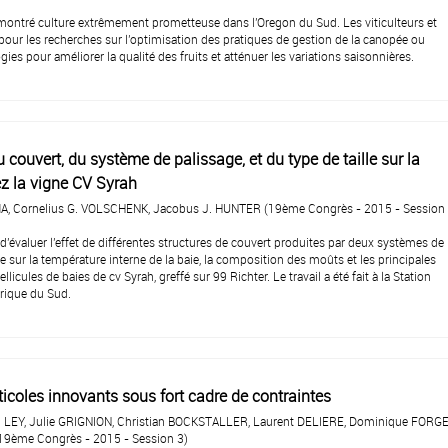
montré culture extrêmement prometteuse dans l'Oregon du Sud. Les viticulteurs et
 pour les recherches sur l'optimisation des pratiques de gestion de la canopée ou
ies pour améliorer la qualité des fruits et atténuer les variations saisonnières.
u couvert, du système de palissage, et du type de taille sur la
ez la vigne CV Syrah
MA, Cornelius G. VOLSCHENK, Jacobus J. HUNTER (19ème Congrès - 2015 - Session 
 d'évaluer l'effet de différentes structures de couvert produites par deux systèmes de
le sur la température interne de la baie, la composition des moûts et les principales
licules de baies de cv Syrah, greffé sur 99 Richter. Le travail a été fait à la Station
rique du Sud.
icoles innovants sous fort cadre de contraintes
 LEY, Julie GRIGNION, Christian BOCKSTALLER, Laurent DELIERE, Dominique FORGE
9ème Congrès - 2015 - Session 3)