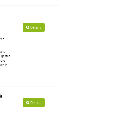
e
Détails
s -
grand
s gestes
core
vec le
 à
Détails