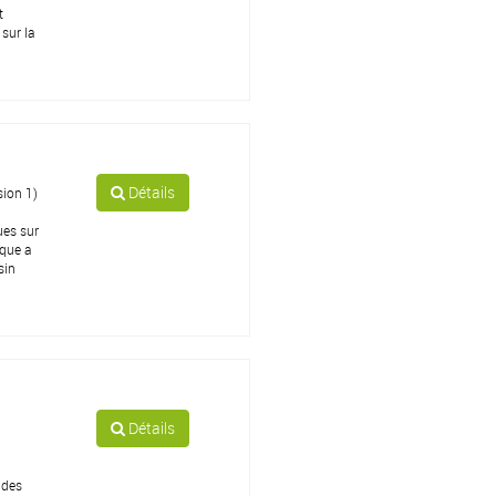
t
sur la
Détails
ion 1)
ues sur
ique a
sin
Détails
 des