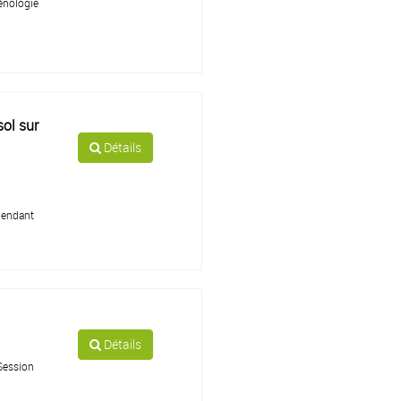
énologie
sol sur
Détails
 pendant
Détails
Session